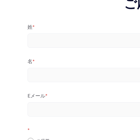
ご
姓
*
名
*
Eメール
*
*