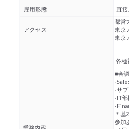
雇用形態
直接
都営
アクセス
東京
東京
各種
■会
-Sal
-サ
-IT
-Fi
＊基
参加
業務内容