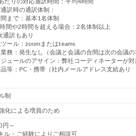
日あたりの対応通訳時間：平均4時間
時通訳時の通訳体制：
時間まで：基本1名体制
.5時間や2時間を超える場合：2名体制以上
次通訳もあり
ツール：zoomまたはteams
訳業務：発生なし（会議と会議の合間は次の会議の
ケジュールのアサイン：弊社コーディネーターが対
与品等：PC・携帯（社内メールアドレス支給あり
ル制
強化による増員のため
00円～
キル・ご経験によりご相談可