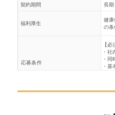
契約期間
長期
健康
福利厚生
の条
【必
・社
・同
応募条件
・基本
経験
・円
弊社
選考フロー
必要書類
履歴