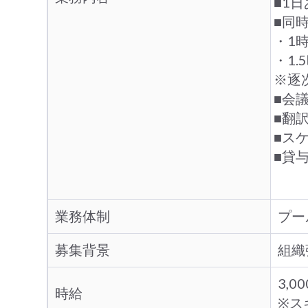
■1
■同
・1
・1
※逐
■会議
■翻
■ス
■貸
業務体制
プー
募集背景
組織
3,0
時給
※ス