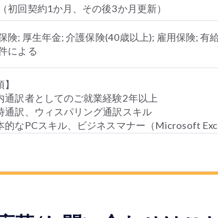
（初回契約1か月、その後3か月更新）
保険; 厚生年金; 介護保険(40歳以上); 雇用保険; 
件による
須】
内通訳者としてのご就業経験2年以上
時通訳、ウィスパリング通訳スキル
的なPCスキル、ビジネスマナー（Microsoft Exce
）
滑なコミュニケーションが取れる方
による書類選考→弊社との面談・スキルチェック（
書、職務経歴書（日本語版）