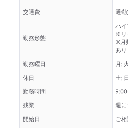
交通費
通勤
ハ
※
勤務形態
※月
あり
勤務曜日
月; 火
休日
土; 
勤務時間
9:0
残業
週に
開始日
ご
相