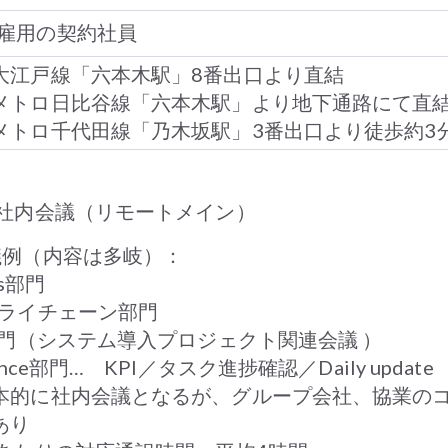
雇用の契約社員
大江戸線「六本木駅」8番出口より直結
メトロ日比谷線「六本木駅」より地下通路にて直
メトロ千代田線「乃木坂駅」3番出口より徒歩約3
社内会議（リモートメイン）
議例（内容は多岐）：
es部門
プライチェーン部門
部門（
システム導入プロジェクト関連会議
）
nance部門… KPI／タスク進捗確認／Daily update
本的に社内会議となるが、グループ会社、協業の
あり