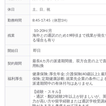
休日
土、日、祝
勤務時間
8:45‐17:45（休憩1H）
10-20H/月
海外との通訳のため19時頃まで残業が発生
残業
る場合も有り
即日
開始日
最長6カ月の派遣期間後、双方合意の上で
契約期間
用転換
健康保険; 厚生年金; 介護保険(40歳以上); 雇
福利厚生
保険; 定期健康診断; 就業先企業の条件によ
派遣期間中の有休付与はありません
【経験・スキル】
・通訳・翻訳経験2年以上が好ましいが、
力が高い方や留学経験または通訳学校受講
験がある方も考慮させて頂きます。