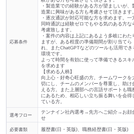
・製造業での経験がある方が望ましいが、
造業に興味がある方も考慮させて頂きます
・逐次通訳が対応可能な方を求めます。一
同時通訳は経験ゼロでもやる気のある方な
考慮致します。
・案件の内容は上記にあるよう多岐にわた
ますが、ある程度の準備期間が割り当てら
応募条件
れ、またChatGPTなどのツールも活用でき
環境です。
よって時間を有効に使って準備できるスキ
を求めます
【求める人柄】
向上心・好奇心旺盛の方。チームワークを
切にし、チームのメンバーを尊重し、助け
える方。また上層部への言語サポートも職
にあるため、相応しい立ち振る舞いを会得
ている方。
テンナイン社内選考→先方へご紹介→お顔
選考フロー
せ
履歴書(日・英版)、職務経歴書(日・英版)
必要書類