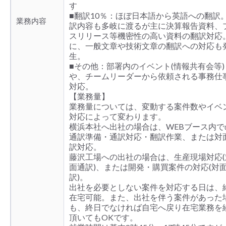
す
■翻訳10％：ほぼ日本語から英語への翻訳
業務内容
訳内容も多岐に渡るが主に決算報告資料、
スリリース等機密性の高い資料の翻訳対応
に、一般文章や技術文章の翻訳への対応も
生。
■その他：部署内のイベント(情報共有会等)
や、チームリーダーから依頼される事務仕
対応。
【業務量】
業務量については、変動する案件数やイベ
対応によって変わります。
横浜本社へ出社の場合は、WEBブース内で
通訳準備・通訳対応・翻訳作業、または対
訳対応。
藤沢工場への出社の場合は、生産現場対応(
面通訳)、または開発・購買案件の対応(対
訳)。
出社を必要としない案件を対応する日は、
在宅可能。また、出社を伴う案件があった
も、終日でなければ自宅へ戻り在宅業務を
頂いてもOKです。