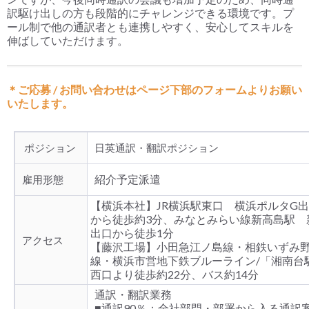
訳駆け出しの方も段階的にチャレンジできる環境です。プ
ール制で他の通訳者とも連携しやすく、安心してスキルを
伸ばしていただけます。
＊ご応募 / お問い合わせはページ下部のフォームよりお願い
いたします。
ポジション
日英通訳・翻訳ポジション
紹介予定派遣
雇用形態
【横浜本社】JR横浜駅東口 横浜ポルタG
から徒歩約3分、みなとみらい線新高島駅 
出口から徒歩1分
アクセス
【藤沢工場】小田急江ノ島線・相鉄いずみ
線・横浜市営地下鉄ブルーライン/「湘南台
西口より徒歩約22分、バス約14分
通訳・翻訳業務
■通訳90％：全社部門・部署から入る通訳