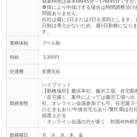
就業時間は基本8時45分～17時45分ですが
事情により中抜けする場合は時間調整頂け
問題ありません。
出社は週に1日または2日を原則とします。
日制は導入がないため、週5日勤務になり
す。
業務体制
プール制
時給
3,300円
交通費
実費支給
ハイブリッド
【勤務場所】横浜本社、藤沢工場、在宅勤
・在宅週１、案件によっては藤沢工場へ出
社、オンライン会議参加でも可、在宅週３-
勤務形態
のときもあり/午後在宅もあり/繁忙期は出
頻度上がる
・オンライン会議の方が多く、対面40%程
勤務曜日
月、火、水、木、金