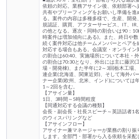
依頼の対応。業務アサイン後、依頼部署へ
共有やブリーフィングをお願いし準備を進
る。案件の内容は多種多様で、生産、開発
規認証、購買、アフターサービス、IT、IR
の他となる。逐次・同時の割合いは90：10
時案件は増加傾向にある)。また、終日や数
続く案件対応は他チームメンバーとペアを
対応する場合もある。会議室・オンライン
の割合は60:40、実施場所について本社・
の割合は70:30となり、外出には主に藤沢(
場・開発棟)、また半年に2～3回栃木工場
連企業(北海道、関東近郊)、そして海外パ
ナー企業(欧州、北米、インド)については
1～2回を含む。
【アサイン量】
1日、3時間～5時間程度
【同通対応する会議の種類】
会長・副会長・社長スピーチ～英語話者1
のウィスパリングなど
【アサインフロー】
アサイナー兼マネージャーが業務の割り振
します。全部門・部署から入る依頼を采配