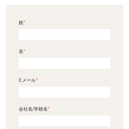
姓
*
名
*
Eメール
*
会社名/学校名
*